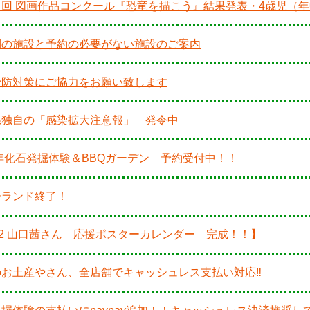
４回 図画作品コンクール『恐竜を描こう』結果発表・4歳児（
制の施設と予約の必要がない施設のご案内
予防対策にご協力をお願い致します
県独自の「感染拡大注意報」 発令中
2年化石発掘体験＆BBQガーデン 予約受付中！！
ーランド終了！
22 山口茜さん 応援ポスターカレンダー 完成！！】
のお土産やさん、全店舗でキャッシュレス支払い対応‼