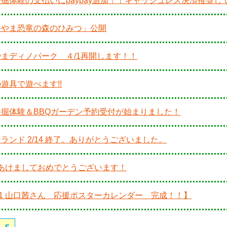
掘体験の支払いにpaypay追加！！キャッシュレス決済推奨し
つやま恐竜の森のひみつ」公開
まディノパーク ４/1再開します！！
遊具で遊べます!!
発掘体験＆BBQガーデン予約受付が始まりました！
ランド 2/14 終了。ありがとうございました。
1 あけましておめでとうございます！
21 山口茜さん 応援ポスターカレンダー 完成！！】