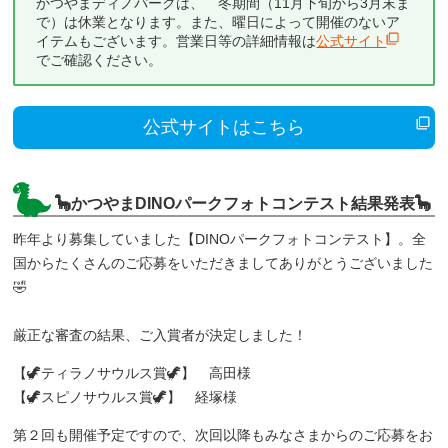
かつやまディノパークは、 冬期間（11月下旬から3月末ま
で）は休業となります。また、曜日によって開催のないア
イテムもございます。営業日等の詳細情報は
公式サイト
でご確認ください。
公式サイトはこちら
🦕かつやまDINOパークフォトコンテスト結果発表🦕
昨年より募集していました【DINOパークフォトコンテスト】。全
国からたくさんのご応募をいただきましてありがとうございました
🤣
厳正な審査の結果、ご入賞者が決定しました！
【🦖ティラノサウルス賞🦖】 高田様
【🦖スピノサウルス賞🦖】 経塚様
第２回も開催予定ですので、次回以降もみなさまからのご応募をお