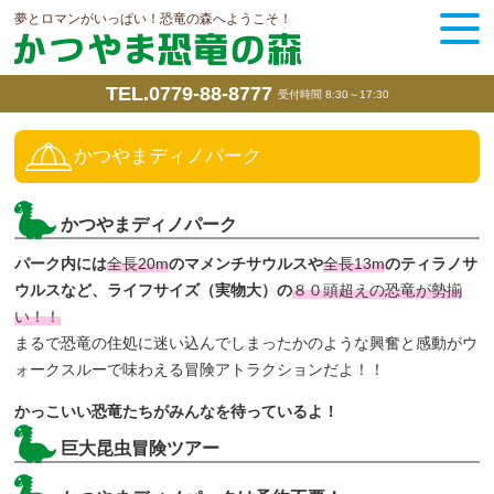
夢とロマンがいっぱい！恐竜の森へようこそ！
TEL.0779-88-8777
受付時間 8:30～17:30
かつやまディノパーク
かつやまディノパーク
パーク内には
全長20m
のマメンチサウルスや
全長13m
のティラノサ
ウルスなど、ライフサイズ（実物大）の
８０頭超えの恐竜が勢揃
い！！
まるで恐竜の住処に迷い込んでしまったかのような興奮と感動がウ
ォークスルーで味わえる冒険アトラクションだよ！！
かっこいい恐竜たちがみんなを待っているよ！
巨大昆虫冒険ツアー