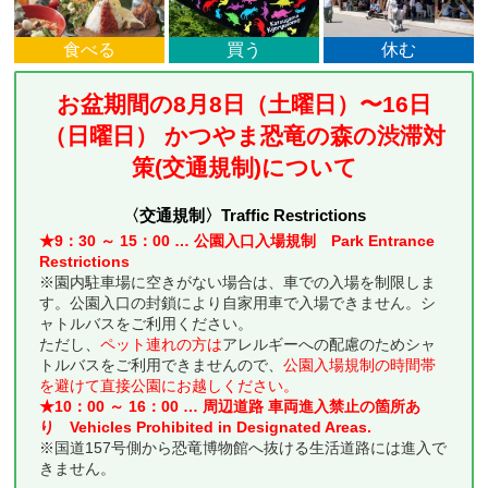
食べる
買う
休む
お盆期間の8月8日（土曜日）〜16日
（日曜日） かつやま恐竜の森の渋滞対
策(交通規制)について
〈交通規制〉Traffic Restrictions
★9：30 ～ 15：00 … 公園入口入場規制 Park Entrance
Restrictions
※園内駐車場に空きがない場合は、車での入場を制限しま
す。公園入口の封鎖により自家用車で入場できません。シ
ャトルバスをご利用ください。
ただし、
ペット連れの
方は
アレルギーへの配慮のためシャ
トルバスをご利用できませんので、
公園入場規制の時間帯
を避けて直接公園にお越しください。
★10：00 ～ 16：00 … 周辺道路 車両進入禁止の箇所あ
り Vehicles Prohibited in Designated Areas.
※国道157号側から恐竜博物館へ抜ける生活道路には進入で
きません。