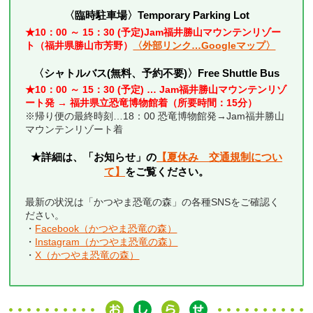
〈臨時駐車場〉Temporary Parking Lot
★10：00 ～ 15：30 (予定)Jam福井勝山マウンテンリゾー
ト（福井県勝山市芳野）
〈外部リンク…Googleマップ〉
〈
シャトルバス(無料、予約不要)〉Free Shuttle Bus
★10：00 ～ 15：30 (予定) … Jam福井勝山マウンテンリゾ
ート発 → 福井県立恐竜博物館着（所要時間：15分）
※帰り便の最終時刻…18：00 恐竜博物館発→Jam福井勝山
マウンテンリゾート着
★詳細は、「お知らせ」の
【夏休み 交通規制につい
て】
をご覧ください。
最新の状況は「かつやま恐竜の森」の各種SNSをご確認く
ださい。
・
Facebook（かつやま恐竜の森）
・
Instagram（かつやま恐竜の森）
・
X（かつやま恐竜の森）