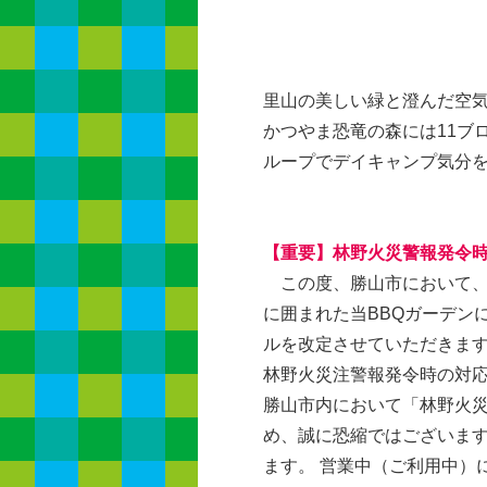
里山の美しい緑と澄んだ空
かつやま恐竜の森には11ブ
ループでデイキャンプ気分
【重要】林野火災警報発令
この度、勝山市において、
に囲まれた当BBQガーデン
ルを改定させていただきま
林野火災注警報発令時の対
勝山市内において「林野火
め、誠に恐縮ではございま
ます。 営業中（ご利用中）