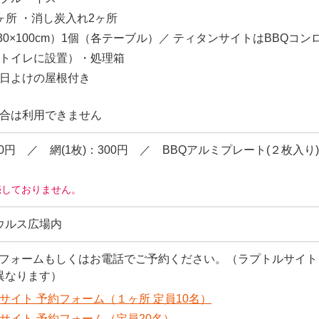
ヶ所 ・消し炭入れ2ヶ所
30×100cm）1個（各テーブル）／ ティタンサイトはBBQコン
トイレに設置）・処理箱
日よけの屋根付き
合は利用できません
：700円 ／ 網(1枚)：300円 ／ BBQアルミプレート(２枚入
売しておりません。
ウルス広場内
約フォームもしくはお電話でご予約ください。（ラプトルサイ
異なります）
サイト 予約フォーム（１ヶ所 定員10名）
サイト 予約フォーム（定員20名）