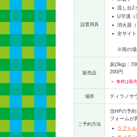
流し台2
U字溝（
設置用具
消火器（
全サイト
※雨の場
炭(3kg)
200円
販売品
食材は販
場所
ティラノサ
当HPの予
フォームが
ご予約方法
ラプトル
ティタン