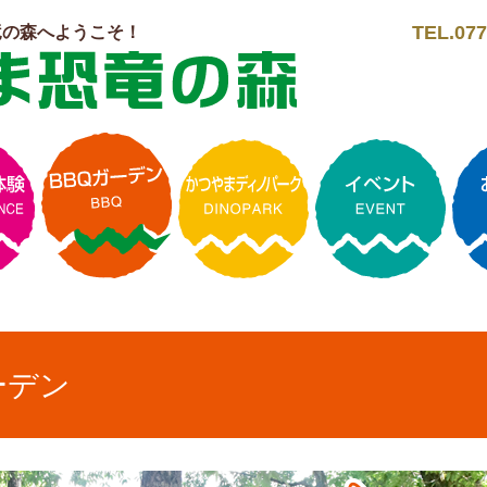
TEL.077
竜の森へようこそ！
ーデン