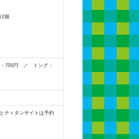
ロ2個
り)：700円 ／ トング：
トとティタンサイトは予約