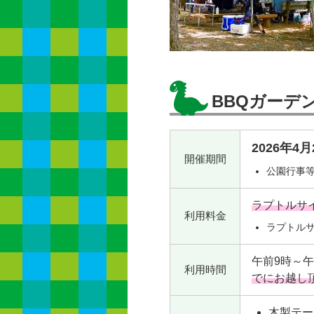
BBQガーデ
2026年4
開催期間
公園行事
ラプトルサイ
利用料金
ラプトルサ
午前9時～午
利用時間
でにお越し
木製テー