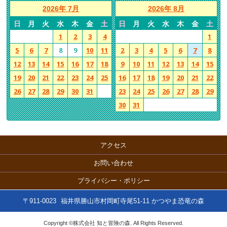
2026年 7月
2026年 8月
日
月
火
水
木
金
土
日
月
火
水
木
金
土
1
2
3
4
1
5
6
7
8
9
10
11
2
3
4
5
6
7
8
12
13
14
15
16
17
18
9
10
11
12
13
14
15
19
20
21
22
23
24
25
16
17
18
19
20
21
22
26
27
28
29
30
31
23
24
25
26
27
28
29
30
31
アクセス
お問い合わせ
プライバシー・ポリシー
〒911-0023
福井県勝山市村岡町寺尾51-11 かつやま恐竜の森
Copyright ©株式会社 知と冒険の森. All Rights Reserved.