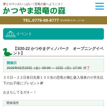
夢とロマンがいっぱい！恐竜の森へようこそ！
TEL.0779-88-8777
受付時間 8:30～17:30
イベント
【3/20-22 かつやまディノパーク オープニングイベ
ント】
開催日
2026年03月20日（金）09:00 ～ 22日（日）17:00
終了
２０日～２２日各日先着１００名の恐竜が棲む森入場者の小学生以
下のお子様にプレゼント🎁
おまちしてるガオ～！
開催場所