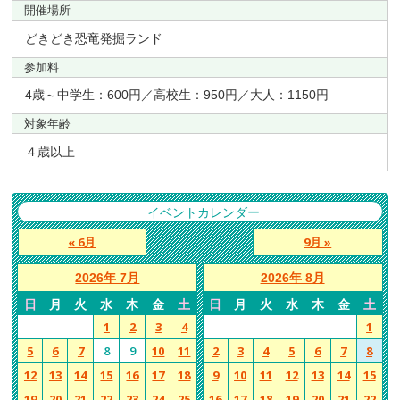
開催場所
どきどき恐竜発掘ランド
参加料
4歳～中学生：600円／高校生：950円／大人：1150円
対象年齢
４歳以上
イベントカレンダー
« 6月
9月 »
2026年 7月
2026年 8月
日
月
火
水
木
金
土
日
月
火
水
木
金
土
1
2
3
4
1
5
6
7
8
9
10
11
2
3
4
5
6
7
8
12
13
14
15
16
17
18
9
10
11
12
13
14
15
19
20
21
22
23
24
25
16
17
18
19
20
21
22