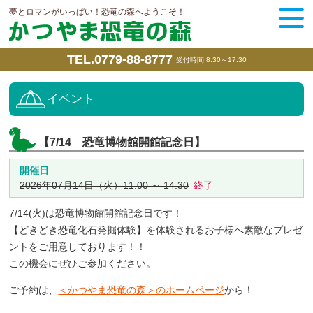
夢とロマンがいっぱい！恐竜の森へようこそ！
TEL.0779-88-8777
受付時間 8:30～17:30
イベント
【7/14 恐竜博物館開館記念日】
開催日
2026年07月14日（火）11:00 ～ 14:30
終了
7/14(火)は恐竜博物館開館記念日です！
【どきどき恐竜化石発掘体験】を体験されるお子様へ素敵なプレゼ
ントをご用意しております！！
この機会にぜひご参加ください。
ご予約は、
＜かつやま恐竜の森＞のホームページ
から！