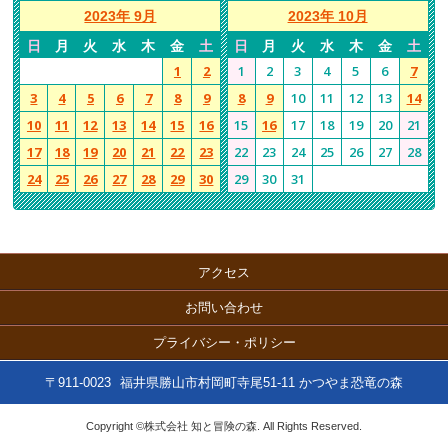
2023年 9月
2023年 10月
日
月
火
水
木
金
土
日
月
火
水
木
金
土
1
2
1
2
3
4
5
6
7
3
4
5
6
7
8
9
8
9
10
11
12
13
14
10
11
12
13
14
15
16
15
16
17
18
19
20
21
17
18
19
20
21
22
23
22
23
24
25
26
27
28
24
25
26
27
28
29
30
29
30
31
アクセス
お問い合わせ
プライバシー・ポリシー
〒911-0023
福井県勝山市村岡町寺尾51-11 かつやま恐竜の森
Copyright ©株式会社 知と冒険の森. All Rights Reserved.