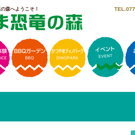
TEL.077
竜の森へようこそ！
ト