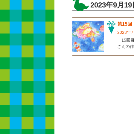
2023年9月1
第15
2023
15回
さんの作品
分だけの
子供本来
作品が
『自分だけの恐
の後押し
恐竜ブー
を盛り上げていき
竜] 恐
5歳児）
サイズは
ん。 
レヨン
切り絵や