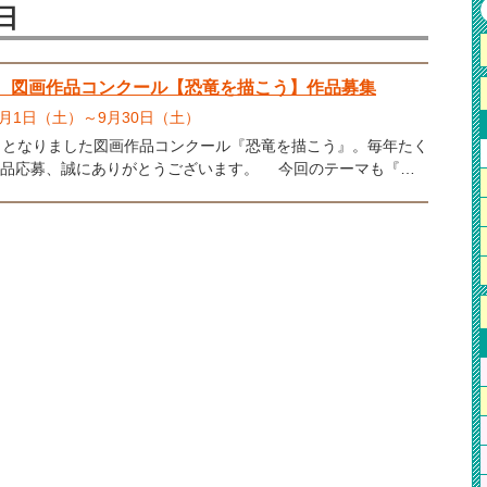
9日
回 図画作品コンクール【恐竜を描こう】作品募集
年7月1日（土）～9月30日（土）
目となりました図画作品コンクール『恐竜を描こう』。毎年たく
応募、誠にありがとうございます。 今回のテーマも『自
恐竜』になります。昨年はこのテーマにしたことにより、より
が持つ【暖かさ】や【楽しさ】や【想像力】が詰まった素敵な
たくさん応募されました。 と、言うことから今回のテーマも
竜』になりました。 今年は恐竜博物館のリニューアル
で、さらに恐竜ブームに火が付いています！そんな勢いのある
ムにみなさんのパワーのある作品でさらにさらに恐竜ワールド
ましょう！！ 応募きまり●テーマ：[自分だけの恐
竜に関するものであれば何でもOK！●応募資格：幼児（4歳児・
・小学生●サイズ：八つ切り画用紙（27×38センチ） ＊
厳守してください。規定サイズ以外は審査されませ
＊複数枚の募集もだいじょうぶです。●画材：絵の具、ク
、色えんぴつ、アクリルなど画材は何でもOKです。 ＊
3D加工といった、特殊な技法を用いた作品は審査されませ