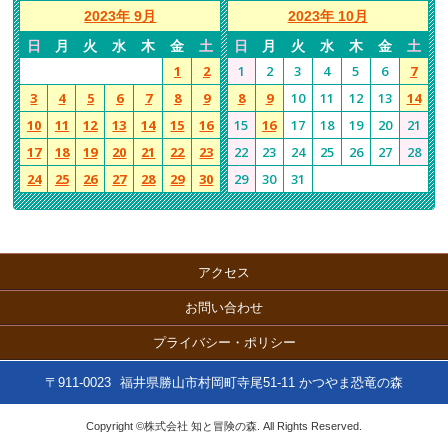
2023年 9月
2023年 10月
日
月
火
水
木
金
土
日
月
火
水
木
金
土
1
2
1
2
3
4
5
6
7
3
4
5
6
7
8
9
8
9
10
11
12
13
14
10
11
12
13
14
15
16
15
16
17
18
19
20
21
17
18
19
20
21
22
23
22
23
24
25
26
27
28
24
25
26
27
28
29
30
29
30
31
アクセス
お問い合わせ
プライバシー・ポリシー
〒911-0023
福井県勝山市村岡町寺尾51-11 かつやま恐竜の森
Copyright ©株式会社 知と冒険の森. All Rights Reserved.