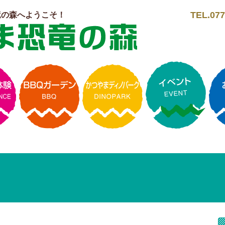
TEL.077
竜の森へようこそ！
ト