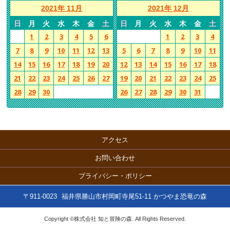
2021年 11月
2021年 12月
日
月
火
水
木
金
土
日
月
火
水
木
金
土
1
2
3
4
5
6
1
2
3
4
7
8
9
10
11
12
13
5
6
7
8
9
10
11
14
15
16
17
18
19
20
12
13
14
15
16
17
18
21
22
23
24
25
26
27
19
20
21
22
23
24
25
28
29
30
26
27
28
29
30
31
アクセス
お問い合わせ
プライバシー・ポリシー
〒911-0023
福井県勝山市村岡町寺尾51-11 かつやま恐竜の森
Copyright ©株式会社 知と冒険の森. All Rights Reserved.