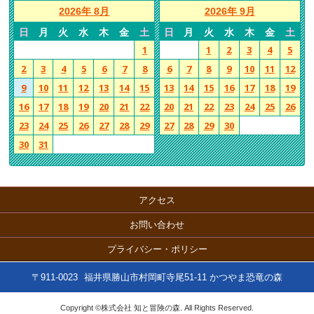
2026年 8月
2026年 9月
日
月
火
水
木
金
土
日
月
火
水
木
金
土
1
1
2
3
4
5
2
3
4
5
6
7
8
6
7
8
9
10
11
12
9
10
11
12
13
14
15
13
14
15
16
17
18
19
16
17
18
19
20
21
22
20
21
22
23
24
25
26
23
24
25
26
27
28
29
27
28
29
30
30
31
アクセス
お問い合わせ
プライバシー・ポリシー
〒911-0023
福井県勝山市村岡町寺尾51-11 かつやま恐竜の森
Copyright ©株式会社 知と冒険の森. All Rights Reserved.