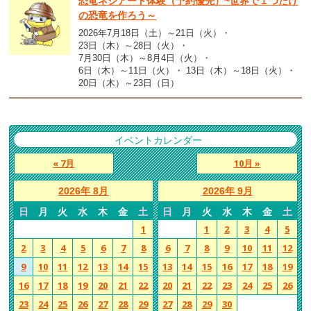
恐竜ネジアート体験（予約優先）~世界で１つだけ
の恐竜を作ろう～
2026年7月18日（土）～21日（火）
23日（木）～28日（火）
7月30日（木）～8月4日（火）
6日（木）～11日（火）
13日（木）～18日（火）
20日（木）～23日（日）
イベントカレンダー
« 7月
10月 »
2026年 8月
2026年 9月
日
月
火
水
木
金
土
日
月
火
水
木
金
土
1
1
2
3
4
5
2
3
4
5
6
7
8
6
7
8
9
10
11
12
9
10
11
12
13
14
15
13
14
15
16
17
18
19
16
17
18
19
20
21
22
20
21
22
23
24
25
26
23
24
25
26
27
28
29
27
28
29
30