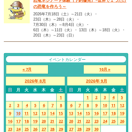
恐竜ネジアート体験（予約優先）~世界で１つだけ
の恐竜を作ろう～
2026年7月18日（土）～21日（火）
23日（木）～28日（火）
7月30日（木）～8月4日（火）
6日（木）～11日（火）
13日（木）～18日（火）
20日（木）～23日（日）
イベントカレンダー
« 7月
10月 »
2026年 8月
2026年 9月
日
月
火
水
木
金
土
日
月
火
水
木
金
土
1
1
2
3
4
5
2
3
4
5
6
7
8
6
7
8
9
10
11
12
9
10
11
12
13
14
15
13
14
15
16
17
18
19
16
17
18
19
20
21
22
20
21
22
23
24
25
26
23
24
25
26
27
28
29
27
28
29
30