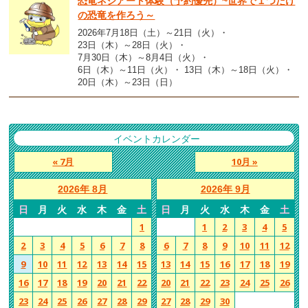
恐竜ネジアート体験（予約優先）~世界で１つだけ
の恐竜を作ろう～
2026年7月18日（土）～21日（火）
23日（木）～28日（火）
7月30日（木）～8月4日（火）
6日（木）～11日（火）
13日（木）～18日（火）
20日（木）～23日（日）
イベントカレンダー
« 7月
10月 »
2026年 8月
2026年 9月
日
月
火
水
木
金
土
日
月
火
水
木
金
土
1
1
2
3
4
5
2
3
4
5
6
7
8
6
7
8
9
10
11
12
9
10
11
12
13
14
15
13
14
15
16
17
18
19
16
17
18
19
20
21
22
20
21
22
23
24
25
26
23
24
25
26
27
28
29
27
28
29
30