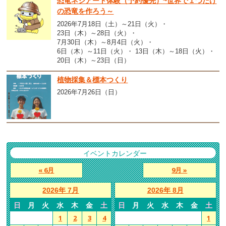
恐竜ネジアート体験（予約優先）~世界で１つだけ
の恐竜を作ろう～
2026年7月18日（土）～21日（火）
23日（木）～28日（火）
7月30日（木）～8月4日（火）
6日（木）～11日（火）
13日（木）～18日（火）
20日（木）～23日（日）
植物採集＆標本つくり
2026年7月26日（日）
イベントカレンダー
« 6月
9月 »
2026年 7月
2026年 8月
日
月
火
水
木
金
土
日
月
火
水
木
金
土
1
2
3
4
1