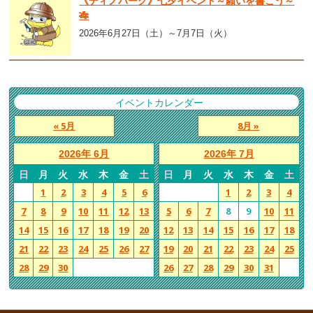
《ディノパーク》七夕イベント～願いを書こう～
🎋
2026年6月27日（土）～7月7日（火）
イベントカレンダー
« 5月
8月 »
2026年 6月
2026年 7月
日
月
火
水
木
金
土
日
月
火
水
木
金
土
1
2
3
4
5
6
1
2
3
4
7
8
9
10
11
12
13
5
6
7
8
9
10
11
14
15
16
17
18
19
20
12
13
14
15
16
17
18
21
22
23
24
25
26
27
19
20
21
22
23
24
25
28
29
30
26
27
28
29
30
31