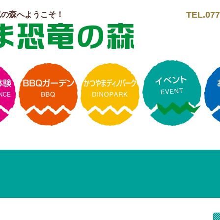
TEL.077
竜の森へようこそ！
ト