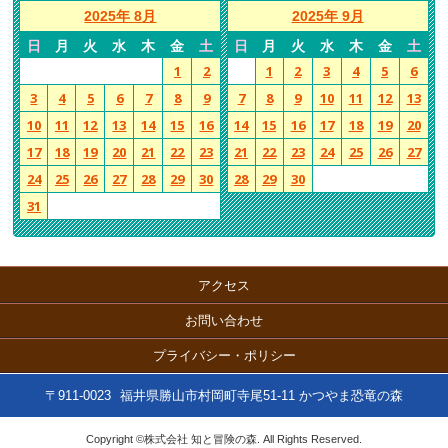
2025年 8月
2025年 9月
日
月
火
水
木
金
土
日
月
火
水
木
金
土
1
2
1
2
3
4
5
6
3
4
5
6
7
8
9
7
8
9
10
11
12
13
10
11
12
13
14
15
16
14
15
16
17
18
19
20
17
18
19
20
21
22
23
21
22
23
24
25
26
27
24
25
26
27
28
29
30
28
29
30
31
アクセス
お問い合わせ
プライバシー・ポリシー
〒911-0023
福井県勝山市村岡町寺尾51-11 かつやま恐竜の森
Copyright ©株式会社 知と冒険の森. All Rights Reserved.