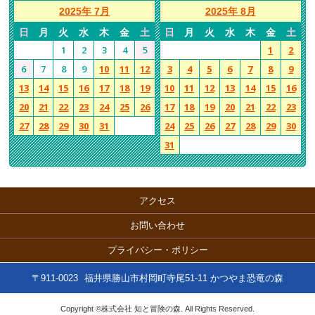
2025年 7月
2025年 8月
日
月
火
水
木
金
土
日
月
火
水
木
金
土
1
2
3
4
5
1
2
6
7
8
9
10
11
12
3
4
5
6
7
8
9
13
14
15
16
17
18
19
10
11
12
13
14
15
16
20
21
22
23
24
25
26
17
18
19
20
21
22
23
27
28
29
30
31
24
25
26
27
28
29
30
31
アクセス
お問い合わせ
プライバシー・ポリシー
〒911-0023
福井県勝山市村岡町寺尾51-11 かつやま恐竜の森
Copyright ©株式会社 知と冒険の森. All Rights Reserved.