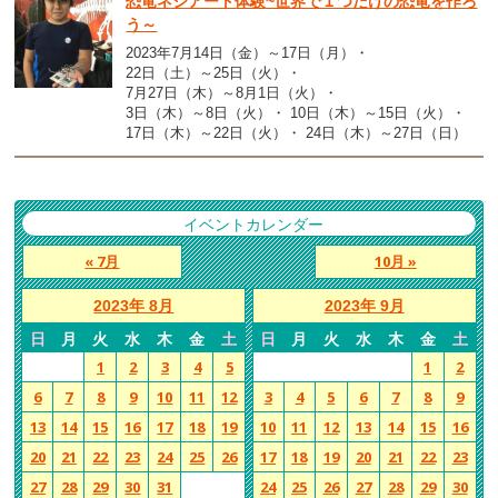
恐竜ネジアート体験~世界で１つだけの恐竜を作ろ
う～
2023年7月14日（金）～17日（月）
22日（土）～25日（火）
7月27日（木）～8月1日（火）
3日（木）～8日（火）
10日（木）～15日（火）
17日（木）～22日（火）
24日（木）～27日（日）
イベントカレンダー
« 7月
10月 »
2023年 8月
2023年 9月
日
月
火
水
木
金
土
日
月
火
水
木
金
土
1
2
3
4
5
1
2
6
7
8
9
10
11
12
3
4
5
6
7
8
9
13
14
15
16
17
18
19
10
11
12
13
14
15
16
20
21
22
23
24
25
26
17
18
19
20
21
22
23
27
28
29
30
31
24
25
26
27
28
29
30