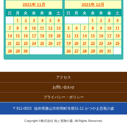
2021年 11月
2021年 12月
日
月
火
水
木
金
土
日
月
火
水
木
金
土
1
2
3
4
5
6
1
2
3
4
7
8
9
10
11
12
13
5
6
7
8
9
10
11
14
15
16
17
18
19
20
12
13
14
15
16
17
18
21
22
23
24
25
26
27
19
20
21
22
23
24
25
28
29
30
26
27
28
29
30
31
アクセス
お問い合わせ
プライバシー・ポリシー
〒911-0023
福井県勝山市村岡町寺尾51-11 かつやま恐竜の森
Copyright ©株式会社 知と冒険の森. All Rights Reserved.