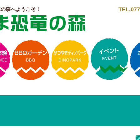
TEL.077
竜の森へようこそ！
ト