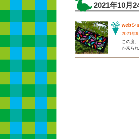
2021年10月2
web
2021
この度、
か来られ
頂きたくオー
くさんの
ように少
限定、かつ
ださい(^