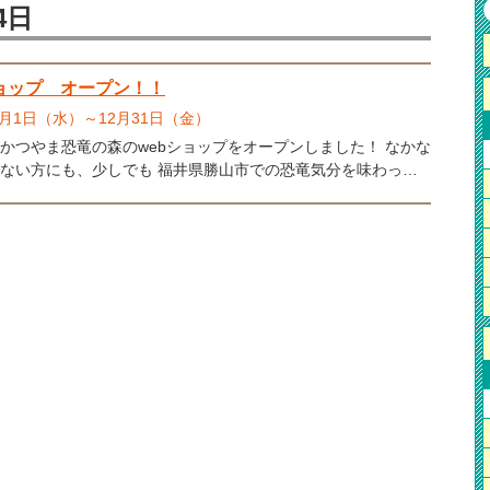
4日
ショップ オープン！！
年9月1日（水）～12月31日（金）
かつやま恐竜の森のwebショップをオープンしました！ なかな
ない方にも、少しでも 福井県勝山市での恐竜気分を味わって
プンする運びとなりました。 また、臨時休業のため、た
お土産物が賞味期限が迫ってきています。廃棄処分にならない
しでも多く皆様のお手元にお届けできれば幸いです。 福井県
やま恐竜の森限定の商品がほとんどです！！ ぜひご利用く
^)